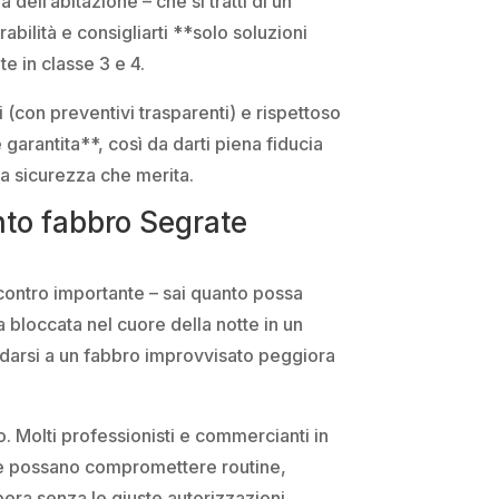
 dell’abitazione – che si tratti di un
bilità e consigliarti **solo soluzioni
e in classe 3 e 4.
 (con preventivi trasparenti) e rispettoso
 garantita**, così da darti piena fiducia
la sicurezza che merita.
ento fabbro Segrate
ncontro importante – sai quanto possa
a bloccata nel cuore della notte in un
fidarsi a un fabbro improvvisato peggiora
. Molti professionisti e commercianti in
pre possano compromettere routine,
pera senza le giuste autorizzazioni