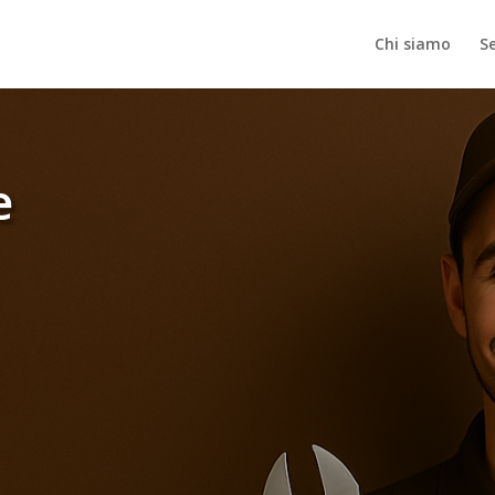
Chi siamo
Se
e