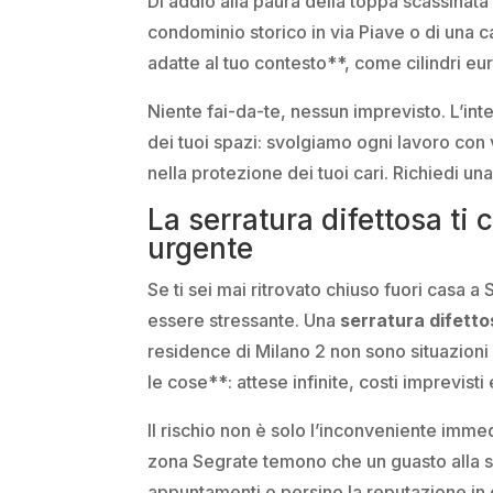
Dì addio alla paura della toppa scassinata o
condominio storico in via Piave o di una c
adatte al tuo contesto**, come cilindri eu
Niente fai-da-te, nessun imprevisto. L’in
dei tuoi spazi: svolgiamo ogni lavoro con v
nella protezione dei tuoi cari. Richiedi u
La serratura difettosa ti 
urgente
Se ti sei mai ritrovato chiuso fuori casa 
essere stressante. Una
serratura difett
residence di Milano 2 non sono situazioni 
le cose**: attese infinite, costi imprevisti
Il rischio non è solo l’inconveniente imme
zona Segrate temono che un guasto alla s
appuntamenti o persino la reputazione in c