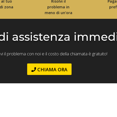
i al tuo
Risolvi il
Paga
 di zona
problema in
pref
meno di un’ora
di assistenza immed
lvi il problema con noi e il costo della chiamata è gratuito!
CHIAMA ORA