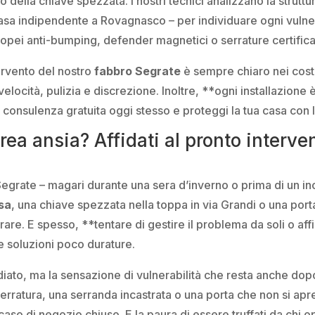
 della chiave spezzata. I nostri tecnici analizzano la struttura
asa indipendente a Rovagnasco – per individuare ogni vulnera
ropei anti-bumping, defender magnetici o serrature certificat
tervento del nostro
fabbro Segrate
è sempre chiaro nei costi
elocità, pulizia e discrezione. Inoltre, **ogni installazione è
na consulenza gratuita oggi stesso e proteggi la tua casa con 
crea ansia? Affidati al pronto interv
a Segrate – magari durante una sera d’inverno o prima di un i
osa
, una chiave spezzata nella toppa in via Grandi o una port
rare. E spesso, **tentare di gestire il problema da soli o af
 e soluzioni poco durature.
diato, ma la sensazione di vulnerabilità che resta anche dopo
erratura, una serranda incastrata o una porta che non si a
aso di negozio chiuso. E la paura di essere truffati da chi o