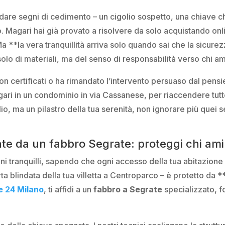
dare segni di cedimento – un cigolio sospetto, una chiave ch
Magari hai già provato a risolvere da solo acquistando onlin
. Ma **la vera tranquillità arriva solo quando sai che la sicure
 solo di materiali, ma del senso di responsabilità verso chi am
on certificati o ha rimandato l’intervento persuaso dal pens
ri in un condominio in via Cassanese, per riaccendere tutte
lio, ma un pilastro della tua serenità, non ignorare più quei 
late da un fabbro Segrate: proteggi chi am
i tranquilli, sapendo che ogni accesso della tua abitazione 
a blindata della tua villetta a Centroparco – è protetto da *
e 24 Milano
, ti affidi a un
fabbro a Segrate
specializzato, f