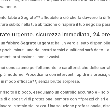
tivamente.
nto fabbro Segrate** affidabile è ciò che fa davvero la diff
trare subito nella tua abitazione o riaprire il tuo negozio pas
rate urgente: sicurezza immediata, 24 or
o un
fabbro Segrate urgente
: hai un vero alleato disponibil
n pochi minuti, uno dei nostri tecnici qualificati sarà da te –
umenti professionali non invasivi.
, noi conosciamo perfettamente le caratteristiche delle serra
e più moderne. Procediamo con interventi rapidi ma precisi, 
 in modo efficace**, senza brutte sorprese.
 risolto il blocco, eseguiamo un controllo accurato e – sol
a di dispositivi di protezione, sempre con **prezzi chiari e 
l lavoro in totale sicurezza. Una soluzione professionale, di