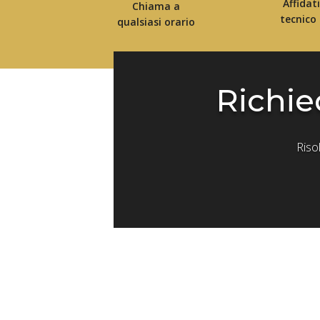
Affidat
Chiama a
tecnico
qualsiasi orario
Richie
Riso