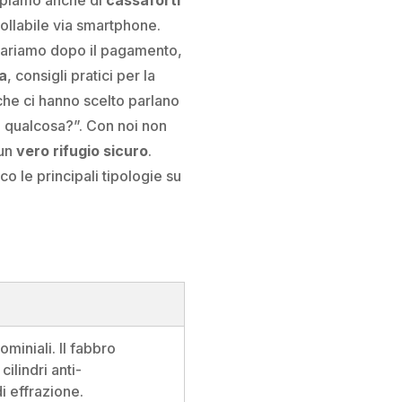
trollabile via smartphone.
ariamo dopo il pagamento,
a
, consigli pratici per la
che ci hanno scelto parlano
so qualcosa?”. Con noi non
 un
vero rifugio sicuro
.
co le principali tipologie su
miniali. Il fabbro
ilindri anti-
i effrazione.