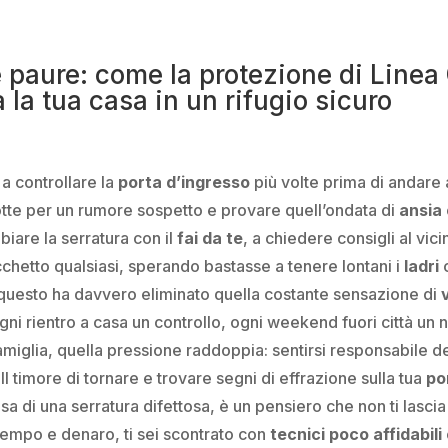
ue paure: come la protezione di Line
 la tua casa in un rifugio sicuro
 a controllare la
porta d’ingresso
più volte prima di andare
notte per un rumore sospetto e provare quell’ondata di
ansia
biare la serratura con il
fai da te
, a chiedere consigli al vic
cchetto qualsiasi, sperando bastasse a tenere lontani i
ladri
c
to questo ha davvero eliminato quella costante sensazione di
ogni rientro a casa un controllo, ogni weekend fuori città un
miglia, quella pressione raddoppia: sentirsi responsabile d
Il timore di tornare e trovare segni di effrazione sulla tua
po
usa di una serratura difettosa, è un pensiero che non ti lasc
tempo e denaro, ti sei scontrato con
tecnici poco affidabili