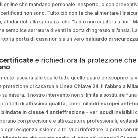
ali online che mandano personale inesperto, o con preventi
 certificati non sono. Tutto ciò non fa che alimentare l’insicu
, affidandoti alla speranza che “tanto non capiterà a noi”. M
na semplice serratura diventi la porta d’ingresso all’ansia.
propria
porta di casa
non sia un vero
baluardo di sicurezza
certificate
e richiedi ora la protezione che
ano
ente lasciarti alle spalle tutte quelle paure e riscoprire la 
a protezione di casa tua a
Linea Chiave 24
: il
fabbro a Mil
u misura. Il nostro intervento non si limita a sostituire “una 
prodotti di
altissima qualità
, come
cilindri europei anti-
 blindate in classe 4 antieffrazione
– veri
scudi invisibili
c
i operano con precisione e attrezzature professionali, evita
mo ogni esigenza insieme a te: vuoi rinforzare la porta con u
va
blindatura
che resista anche al ladro più esperto? Ci oc