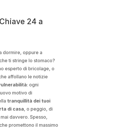
a Chiave 24 a
 a dormire, oppure a
che ti stringe lo stomaco?
ino esperto di bricolage, o
he affollano le notizie
vulnerabilità
: ogni
 nuovo motivo di
ella
tranquillità dei tuoi
rta di casa
, o peggio, di
ia mai davvero. Spesso,
che promettono il massimo