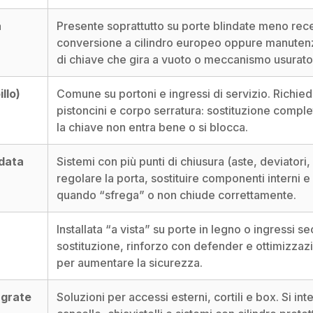
a
Presente soprattutto su porte blindate meno rec
conversione a cilindro europeo oppure manutenz
di chiave che gira a vuoto o meccanismo usurato
llo)
Comune su portoni e ingressi di servizio. Richiede
pistoncini e corpo serratura: sostituzione compl
la chiave non entra bene o si blocca.
ndata
Sistemi con più punti di chiusura (aste, deviatori
regolare la porta, sostituire componenti interni e 
quando “sfrega” o non chiude correttamente.
Installata “a vista” su porte in legno o ingressi sec
sostituzione, rinforzo con defender e ottimizzaz
per aumentare la sicurezza.
 grate
Soluzioni per accessi esterni, cortili e box. Si in