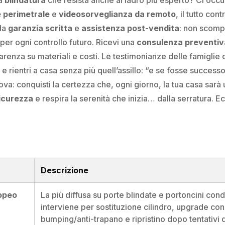
e perimetrale
e
videosorveglianza da remoto
, il tutto con
 da
garanzia scritta
e
assistenza post-vendita
: non scomp
per ogni controllo futuro. Ricevi una
consulenza preventiv
renza su materiali e costi. Le testimonianze delle famiglie 
e rientri a casa senza più quell’assillo: “e se fosse succes
ova: conquisti la certezza che, ogni giorno, la tua casa sarà
icurezza
e respira la serenità che inizia… dalla serratura. Ec
Descrizione
ropeo
La più diffusa su porte blindate e portoncini condo
interviene per sostituzione cilindro, upgrade con c
bumping/anti-trapano e ripristino dopo tentativi d