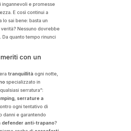
vi ingannevoli e promesse
rezza. E così continui a
a lo sai bene: basta un
 La verità? Nessuno dovrebbe
. Da quanto tempo rinunci
 meriti con un
vera
tranquillità
ogni notte,
ano
specializzato in
qualsiasi serratura”:
bumping
,
serrature a
ontro ogni tentativo di
ndo danni e garantendo
n
defender anti-trapano
?
cupiamo anche di
cassaforti