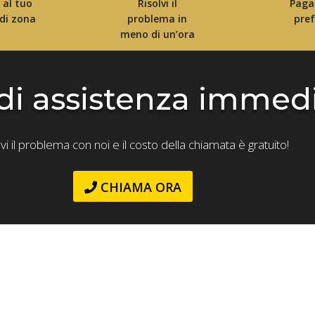
i al tuo
Risolvi il
Paga
 di zona
problema in
pref
meno di un’ora
di assistenza immed
lvi il problema con noi e il costo della chiamata è gratuito!
CHIAMA ORA