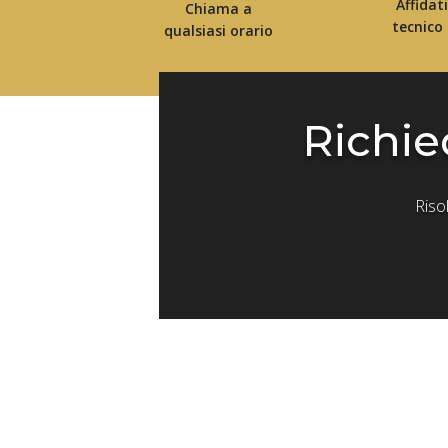
Affidat
Chiama a
tecnico
qualsiasi orario
Richie
Riso