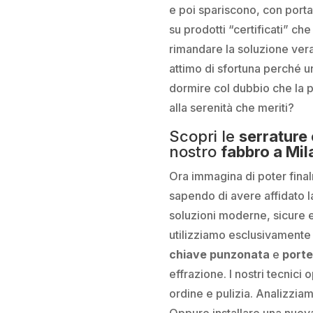
e poi spariscono, con port
su prodotti “certificati” che
rimandare la soluzione vera
attimo di sfortuna perché u
dormire col dubbio che la 
alla serenità che meriti?
Scopri le
serrature 
nostro
fabbro a Mil
Ora immagina di poter finalm
sapendo di avere affidato l
soluzioni moderne, sicure e s
utilizziamo esclusivamente 
chiave punzonata
e
porte
effrazione. I nostri tecnic
ordine e pulizia. Analizzia
Oppure installare una nuo